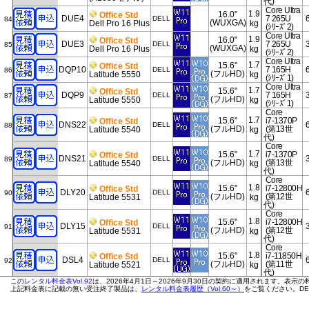
代)
Core Ultra
1.9
16.0"
Office Std
DUE4
7 265U
DELL
84
(WUXGA)
Dell Pro 16 Plus
kg
(ｼﾘｰｽﾞ2)
Core Ultra
1.9
16.0"
Office Std
DUE3
7 265U
DELL
85
(WUXGA)
Dell Pro 16 Plus
kg
(ｼﾘｰｽﾞ2)
Core Ultra
1.7
15.6"
Office Std
DQP10
7 165H
DELL
86
(フルHD)
Latitude 5550
kg
(ｼﾘｰｽﾞ1)
Core Ultra
1.7
15.6"
Office Std
DQP9
7 165H
DELL
87
(フルHD)
Latitude 5550
kg
(ｼﾘｰｽﾞ1)
Core
1.7
15.6"
i7-1370P
Office Std
DNS22
DELL
88
(フルHD)
(第13世
Latitude 5540
kg
代)
Core
1.7
15.6"
i7-1370P
Office Std
DNS21
DELL
89
(フルHD)
(第13世
Latitude 5540
kg
代)
Core
1.8
15.6"
i7-12800H
Office Std
DLY20
DELL
90
(フルHD)
(第12世
Latitude 5531
kg
代)
Core
1.8
15.6"
i7-12800H
Office Std
DLY15
DELL
91
(フルHD)
(第12世
Latitude 5531
kg
代)
Core
1.8
15.6"
i7-11850H
Office Std
DSL4
DELL
92
(フルHD)
(第11世
Latitude 5521
kg
代)
Core
この
レンタル料金表Vol.92
は、2026年4月1日～2026年9月30日の契約に適用されます。表示
1.8
上記料金表に記載の無い受注終了製品は、
レンタル料金表履歴（Vol.60～）
15.6"
をご覧ください。DE
i7-11850H
Office Std
DSL3
DELL
93
(フルHD)
(第11世
Latitude 5521
kg
代)