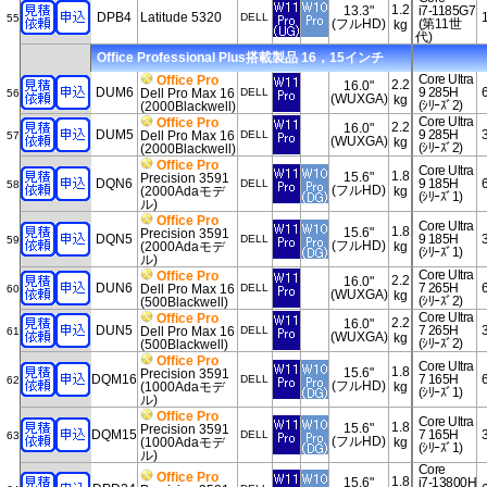
1.2
13.3"
i7-1185G7
DPB4
Latitude 5320
DELL
55
(フルHD)
(第11世
kg
代)
Office Professional Plus搭載製品 16，15インチ
Core Ultra
Office Pro
2.2
16.0"
DUM6
9 285H
Dell Pro Max 16
DELL
56
(WUXGA)
kg
(ｼﾘｰｽﾞ2)
(2000Blackwell)
Core Ultra
Office Pro
2.2
16.0"
DUM5
9 285H
Dell Pro Max 16
DELL
57
(WUXGA)
kg
(ｼﾘｰｽﾞ2)
(2000Blackwell)
Office Pro
Core Ultra
1.8
15.6"
Precision 3591
DQN6
9 185H
DELL
58
(フルHD)
(2000Adaモデ
kg
(ｼﾘｰｽﾞ1)
ル)
Office Pro
Core Ultra
1.8
15.6"
Precision 3591
DQN5
9 185H
DELL
59
(フルHD)
(2000Adaモデ
kg
(ｼﾘｰｽﾞ1)
ル)
Core Ultra
Office Pro
2.2
16.0"
DUN6
7 265H
Dell Pro Max 16
DELL
60
(WUXGA)
kg
(ｼﾘｰｽﾞ2)
(500Blackwell)
Core Ultra
Office Pro
2.2
16.0"
DUN5
7 265H
Dell Pro Max 16
DELL
61
(WUXGA)
kg
(ｼﾘｰｽﾞ2)
(500Blackwell)
Office Pro
Core Ultra
1.8
15.6"
Precision 3591
DQM16
7 165H
DELL
62
(フルHD)
(1000Adaモデ
kg
(ｼﾘｰｽﾞ1)
ル)
Office Pro
Core Ultra
1.8
15.6"
Precision 3591
DQM15
7 165H
DELL
63
(フルHD)
(1000Adaモデ
kg
(ｼﾘｰｽﾞ1)
ル)
Core
Office Pro
1.8
15.6"
i7-13800H