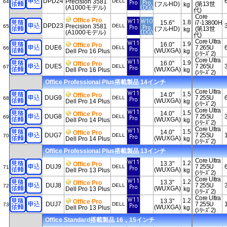
DPD24
Precision 3581
DELL
64
(フルHD)
(第13世
kg
(A1000モデル)
代)
Core
Office Pro
1.8
15.6"
i7-13800H
DPD23
Precision 3581
DELL
65
(フルHD)
(第13世
kg
(A1000モデル)
代)
Core Ultra
1.9
16.0"
Office Pro
DUE6
7 265U
DELL
66
(WUXGA)
Dell Pro 16 Plus
kg
(ｼﾘｰｽﾞ2)
Core Ultra
1.9
16.0"
Office Pro
DUE5
7 265U
DELL
67
(WUXGA)
Dell Pro 16 Plus
kg
(ｼﾘｰｽﾞ2)
Office Professional Plus搭載製品 14インチ
Core Ultra
1.5
14.0"
Office Pro
DUG9
7 255U
DELL
68
(WUXGA)
Dell Pro 14 Plus
kg
(ｼﾘｰｽﾞ2)
Core Ultra
1.5
14.0"
Office Pro
DUG8
7 255U
DELL
69
(WUXGA)
Dell Pro 14 Plus
kg
(ｼﾘｰｽﾞ2)
Core Ultra
1.5
14.0"
Office Pro
DUG7
7 255U
DELL
70
(WUXGA)
Dell Pro 14 Plus
kg
(ｼﾘｰｽﾞ2)
Office Professional Plus搭載製品 13インチ
Core Ultra
1.2
13.3"
Office Pro
DUJ9
7 255U
DELL
71
(WUXGA)
Dell Pro 13 Plus
kg
(ｼﾘｰｽﾞ2)
Core Ultra
1.2
13.3"
Office Pro
DUJ8
7 255U
DELL
72
(WUXGA)
Dell Pro 13 Plus
kg
(ｼﾘｰｽﾞ2)
Core Ultra
1.2
13.3"
Office Pro
DUJ7
7 255U
DELL
73
(WUXGA)
Dell Pro 13 Plus
kg
(ｼﾘｰｽﾞ2)
Office Standard搭載製品 16，15インチ