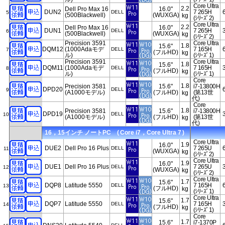
Core Ultra
2.2
Dell Pro Max 16
16.0"
DUN2
7 265H
DELL
5
(500Blackwell)
(WUXGA)
kg
(ｼﾘｰｽﾞ2)
Core Ultra
2.2
Dell Pro Max 16
16.0"
DUN1
7 265H
DELL
6
(500Blackwell)
(WUXGA)
kg
(ｼﾘｰｽﾞ2)
Precision 3591
Core Ultra
1.8
15.6"
DQM12
(1000Adaモデ
7 165H
DELL
7
(フルHD)
kg
ル)
(ｼﾘｰｽﾞ1)
Precision 3591
Core Ultra
1.8
15.6"
DQM11
(1000Adaモデ
7 165H
DELL
8
(フルHD)
kg
ル)
(ｼﾘｰｽﾞ1)
Core
1.8
Precision 3581
15.6"
i7-13800H
DPD20
DELL
9
(A1000モデル)
(フルHD)
(第13世
kg
代)
Core
1.8
Precision 3581
15.6"
i7-13800H
DPD19
DELL
10
(A1000モデル)
(フルHD)
(第13世
kg
代)
16，15インチ ノートPC ( Core i7，Core Ultra 7 )
Core Ultra
1.9
16.0"
DUE2
Dell Pro 16 Plus
7 265U
DELL
11
(WUXGA)
kg
(ｼﾘｰｽﾞ2)
Core Ultra
1.9
16.0"
DUE1
Dell Pro 16 Plus
7 265U
DELL
12
(WUXGA)
kg
(ｼﾘｰｽﾞ2)
Core Ultra
1.7
15.6"
DQP8
Latitude 5550
7 165H
DELL
13
(フルHD)
kg
(ｼﾘｰｽﾞ1)
Core Ultra
1.7
15.6"
DQP7
Latitude 5550
7 165H
DELL
14
(フルHD)
kg
(ｼﾘｰｽﾞ1)
Core
1.7
15.6"
i7-1370P