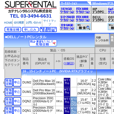
ﾜｰｸｽﾃｰｼｮﾝ
Windowsデ
TEL 03-3494-6631
サイトマッ
会社概要
お問い合わせ
HOME
プ
■DELLノートPCレンタル
製品 ・ OS
CPU
見積依頼 ・
お申込みは
液晶ｻｲｽﾞ
搭載OS
製品
質
型番
R
製品名
下のボタン
（解像
ﾒｰｶｰ
番号
(GPUﾓﾃﾞﾙ)
(※解説)
量
(世代)
をクリック
度）
16，15インチ ノートPC (NVIDIA RTXグラフィッ
ク)
Core Ultra
2.2
Dell Pro Max 16
16.0"
DUM2
9 285H
DELL
1
(2000Blackwell)
(WUXGA)
kg
(ｼﾘｰｽﾞ2)
Core Ultra
2.2
Dell Pro Max 16
16.0"
DUM1
9 285H
DELL
2
(2000Blackwell)
(WUXGA)
kg
(ｼﾘｰｽﾞ2)
Precision 3591
Core Ultra
1.8
15.6"
DQN2
(2000Adaモデ
9 185H
DELL
3
(フルHD)
kg
ル)
(ｼﾘｰｽﾞ1)
Precision 3591
Core Ultra
1.8
15.6"
DQN1
(2000Adaモデ
9 185H
DELL
4
(フルHD)
kg
ル)
(ｼﾘｰｽﾞ1)