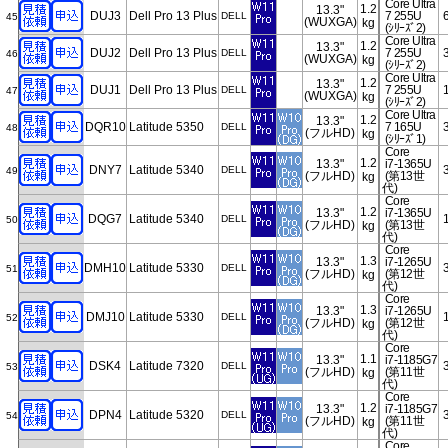
Core Ultra
1.2
13.3"
DUJ3
Dell Pro 13 Plus
7 255U
DELL
45
(WUXGA)
kg
(ｼﾘｰｽﾞ2)
Core Ultra
1.2
13.3"
DUJ2
Dell Pro 13 Plus
7 255U
DELL
46
(WUXGA)
kg
(ｼﾘｰｽﾞ2)
Core Ultra
1.2
13.3"
DUJ1
Dell Pro 13 Plus
7 255U
DELL
47
(WUXGA)
kg
(ｼﾘｰｽﾞ2)
Core Ultra
1.2
13.3"
DQR10
Latitude 5350
7 165U
DELL
48
(フルHD)
kg
(ｼﾘｰｽﾞ1)
Core
1.2
13.3"
i7-1365U
DNY7
Latitude 5340
DELL
49
(フルHD)
(第13世
kg
代)
Core
1.2
13.3"
i7-1365U
DQG7
Latitude 5340
DELL
50
(フルHD)
(第13世
kg
代)
Core
1.3
13.3"
i7-1265U
DMH10
Latitude 5330
DELL
51
(フルHD)
(第12世
kg
代)
Core
1.3
13.3"
i7-1265U
DMJ10
Latitude 5330
DELL
52
(フルHD)
(第12世
kg
代)
Core
1.1
13.3"
i7-1185G7
DSK4
Latitude 7320
DELL
53
(フルHD)
(第11世
kg
代)
Core
1.2
13.3"
i7-1185G7
DPN4
Latitude 5320
DELL
54
(フルHD)
(第11世
kg
代)
Core