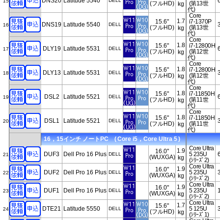
DNS20
Latitude 5540
DELL
15
(フルHD)
(第13世
kg
代)
Core
1.7
15.6"
i7-1370P
DNS19
Latitude 5540
DELL
16
(フルHD)
(第13世
kg
代)
Core
1.8
15.6"
i7-12800H
DLY19
Latitude 5531
DELL
17
(フルHD)
(第12世
kg
代)
Core
1.8
15.6"
i7-12800H
DLY13
Latitude 5531
DELL
18
(フルHD)
(第12世
kg
代)
Core
1.8
15.6"
i7-11850H
DSL2
Latitude 5521
DELL
19
(フルHD)
(第11世
kg
代)
Core
1.8
15.6"
i7-11850H
DSL1
Latitude 5521
DELL
20
(フルHD)
(第11世
kg
代)
16，15インチ ノートPC ( Core i5，Core Ultra 5 )
Core Ultra
1.9
16.0"
DUF3
Dell Pro 16 Plus
5 235U
DELL
21
(WUXGA)
kg
(ｼﾘｰｽﾞ2)
Core Ultra
1.9
16.0"
DUF2
Dell Pro 16 Plus
5 235U
DELL
22
(WUXGA)
kg
(ｼﾘｰｽﾞ2)
Core Ultra
1.9
16.0"
DUF1
Dell Pro 16 Plus
5 235U
DELL
23
(WUXGA)
kg
(ｼﾘｰｽﾞ2)
Core Ultra
1.7
15.6"
DTE21
Latitude 5550
5 125U
DELL
24
(フルHD)
kg
(ｼﾘｰｽﾞ1)