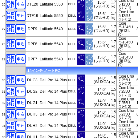
Core Ultra
1.7
15.6"
DTE20
Latitude 5550
5 125U
DELL
25
(フルHD)
kg
(ｼﾘｰｽﾞ1)
Core Ultra
1.7
15.6"
DTE19
Latitude 5550
5 125U
DELL
26
(フルHD)
kg
(ｼﾘｰｽﾞ1)
Core
1.7
15.6"
i5-1345U
DPF9
Latitude 5540
DELL
27
(フルHD)
(第13世
kg
代)
Core
1.7
15.6"
i5-1345U
DPF8
Latitude 5540
DELL
28
(フルHD)
(第13世
kg
代)
Core
1.7
15.6"
i5-1345U
DPF7
Latitude 5540
DELL
29
(フルHD)
(第13世
kg
代)
14インチ ノートPC
Core Ultra
1.5
14.0"
DUG3
Dell Pro 14 Plus
7 255U
DELL
30
(WUXGA)
kg
(ｼﾘｰｽﾞ2)
Core Ultra
1.5
14.0"
DUG2
Dell Pro 14 Plus
7 255U
DELL
31
(WUXGA)
kg
(ｼﾘｰｽﾞ2)
Core Ultra
1.5
14.0"
DUG1
Dell Pro 14 Plus
7 255U
DELL
32
(WUXGA)
kg
(ｼﾘｰｽﾞ2)
Core Ultra
1.5
14.0"
DUH3
Dell Pro 14 Plus
5 235U
DELL
33
(WUXGA)
kg
(ｼﾘｰｽﾞ2)
Core Ultra
1.5
14.0"
DUH2
Dell Pro 14 Plus
5 235U
DELL
34
(WUXGA)
kg
(ｼﾘｰｽﾞ2)
Core Ultra
1.5
14.0"
DUH1
Dell Pro 14 Plus
5 235U
DELL
35